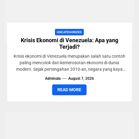
UNCATEGORIZED
Krisis Ekonomi di Venezuela: Apa yang
Terjadi?
Krisis ekonomi di Venezuela merupakan salah satu contoh
paling mencolok dari kemerosotan ekonomi di dunia
modern. Sejak pertengahan 2010-an, negara yang kaya
akan sumber daya...
Adminala
August 7, 2026
READ MORE