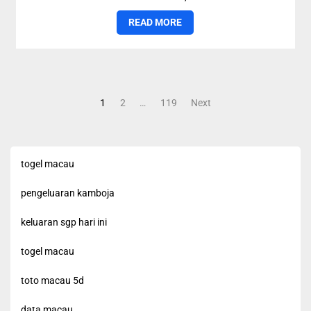
READ MORE
Posts
1
2
…
119
Next
pagination
togel macau
pengeluaran kamboja
keluaran sgp hari ini
togel macau
toto macau 5d
data macau