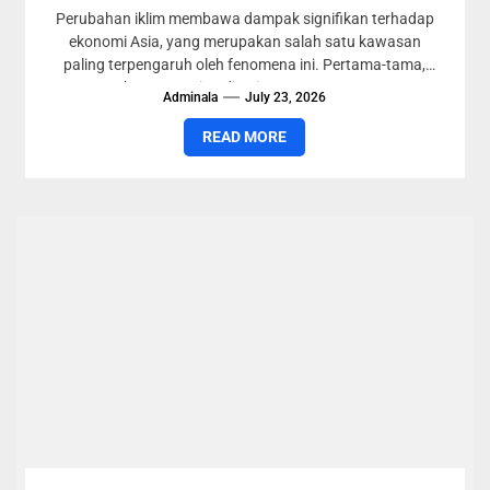
Perubahan iklim membawa dampak signifikan terhadap
ekonomi Asia, yang merupakan salah satu kawasan
paling terpengaruh oleh fenomena ini. Pertama-tama,
sektor pertanian di Asia sangat rentan...
Adminala
July 23, 2026
READ MORE