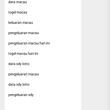
data macau
togel macau
keluaran macau
pengeluaran macau
pengeluaran macau hari ini
togel macau hari ini
data sdy lotto
pengeluaran macau
data sdy lotto
pengeluaran sdy