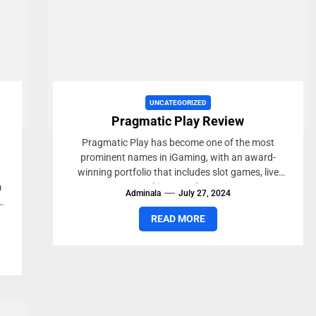
UNCATEGORIZED
Pragmatic Play Review
Pragmatic Play has become one of the most
prominent names in iGaming, with an award-
winning portfolio that includes slot games, live
m
casino, bingo, and sports...
Adminala
July 27, 2024
READ MORE