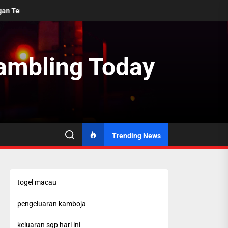
ru Konflik di Afrika Tengah
Dampak Perubahan Iklim Terhadap 
ambling Today
Trending News
togel macau
pengeluaran kamboja
keluaran sgp hari ini