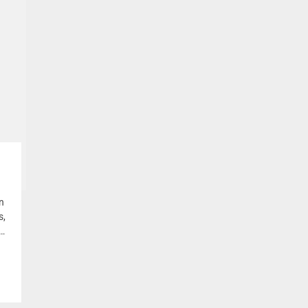
n
s,
s