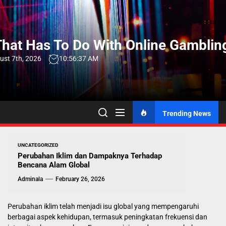
Skip
to
the
hat Has To Do With Online Gamblin
content
ust 7th, 2026
10:56:38 AM
Trending News
UNCATEGORIZED
Perubahan Iklim dan Dampaknya Terhadap
Bencana Alam Global
Adminala
February 26, 2026
Perubahan iklim telah menjadi isu global yang mempengaruhi
berbagai aspek kehidupan, termasuk peningkatan frekuensi dan