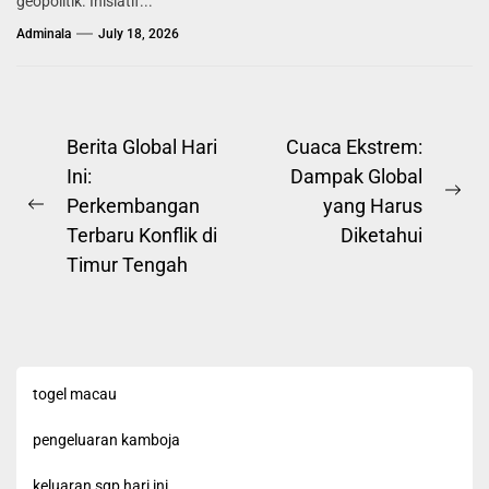
geopolitik. Inisiatif...
Adminala
July 18, 2026
Post
Berita Global Hari
Cuaca Ekstrem:
Ini:
Dampak Global
navigation
Ne
Perkembangan
yang Harus
Previous
pos
Terbaru Konflik di
Diketahui
post:
Timur Tengah
togel macau
pengeluaran kamboja
keluaran sgp hari ini