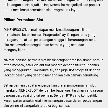
di kalangan pecinta judi online, NenekSlot menjadi pilihan populer
untuk menikmati permainan slot Pragmatic Play.
Pilihan Permainan Slot
Di NENEKSLOT, pemain dapat menikmati beragam pilihan
permainan slot online dari Pragmatic Play. Dengan tema yang
beragam, mulai dari petualangan hingga keberuntungan, setiap
slot menawarkan pengalaman bermain yang seru dan
mengasyikkan.
Nikmati sensasi bermain slot klasik dengan tampilan simpel namun
tetap menarik, atau jelajahi slot modern dengan fitur-fitur bonus
yang menggiurkan. Tak hanya itu, ada juga slot progresif dengan
jackpot besar yang dapat dimenangkan oleh pemain beruntung.
Setiap pemain dapat menyesuaikan preferensi permainan slot
mereka di NENEKSLOT, dengan berbagai opsi taruhan yang sesuai
dengan berbagai tingkat pemain. Dengan RTP yang kompetitif,
kesempatan untuk meraih kemenangan besar dalam petualangan
slot online ini sangatlah terbuka bagi semua.