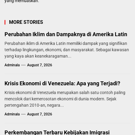
yang memuaskan.
MORE STORIES
Perubahan Iklim dan Dampaknya di Amerika Latin
Perubahan iklim di Amerika Latin memiliki dampak yang signifikan
terhadap lingkungan, ekonomi, dan masyarakat. Sebagai kawasan
yang kaya akan keanekaragaman...
Adminala
August 7, 2026
Krisis Ekonomi di Venezuela: Apa yang Terjadi?
Krisis ekonomi di Venezuela merupakan salah satu contoh paling
mencolok dari kemerosotan ekonomi di dunia modern. Sejak
pertengahan 2010-an, negara...
Adminala
August 7, 2026
Perkembangan Terbaru Kebijakan Imigrasi